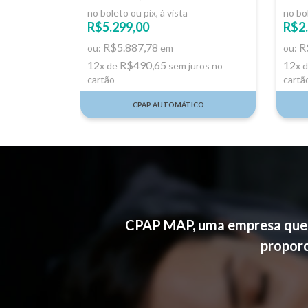
no boleto ou pix, à vista
no bol
R$5.299,00
R$2.
R$5.887,78
R
ou:
em
ou:
12
R$490,65
12
x de
sem juros no
x 
cartão
cartã
CPAP AUTOMÁTICO
CPAP MAP, uma empresa que p
proporc