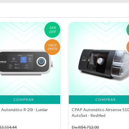
16
%
OFF
FRETE
GRÁTIS
Automático R-20i - Lumiar
CPAP Automático Airsense S1
AutoSet - ResMed
$3.554,44
De:R$4.712,00