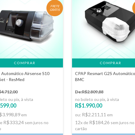
FRETE
GRÁTIS
Automático Airsense S10
CPAP Resmart G2S Automático
Set - ResMed
BMC
$4.712,00
De:R$2.809,88
eto ou pix, à vista
no boleto ou pix, à vista
599,00
R$1.990,00
$3.998,89
R$2.211,11
em
ou:
em
R$333,24
12
R$184,26
de
sem juros no
x de
sem juros no
o
cartão