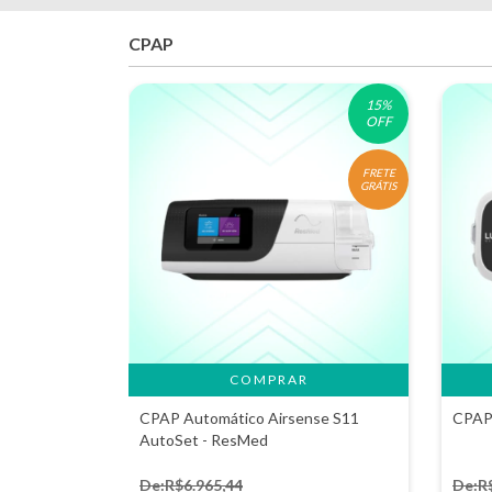
CPAP
15
%
OFF
FRETE
GRÁTIS
CPAP Automático Airsense S11
CPAP 
AutoSet - ResMed
De:R$6.965,44
De:R