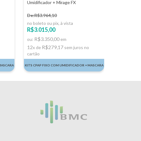
Umidificador + Mirage FX
Umidificado
De:R$3.964,10
De:R$4.354
no boleto ou pix, à vista
no boleto ou 
R$3.015,00
R$3.397,
R$3.350,00
R$3.77
ou:
em
ou:
12
R$279,17
12
R$3
x de
sem juros no
x de
cartão
cartão
 MASCARA
KITS CPAP FIXO COM UMIDIFICADOR + MASCARA
KITS CPAP FIX