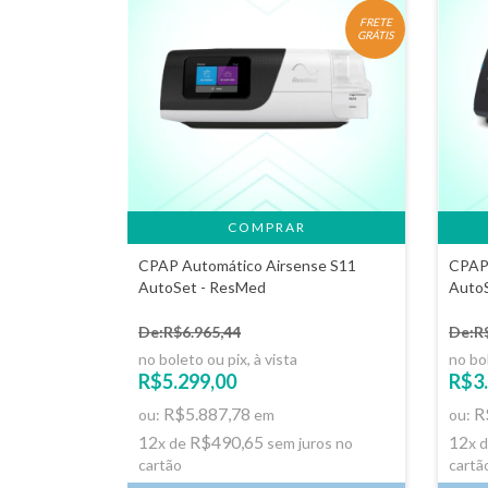
FRETE
GRÁTIS
CPAP Automático Airsense S11
CPAP 
AutoSet - ResMed
Auto
De:R$6.965,44
De:R
no boleto ou pix, à vista
no bol
R$5.299,00
R$3.
R$5.887,78
R
ou:
em
ou:
12
R$490,65
12
x de
sem juros no
x 
cartão
cartã