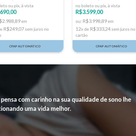
eto ou pix, à vista
no boleto ou pix, à vista
690,00
R$3.599,00
$2.988,89
R$3.998,89
em
ou:
em
R$249,07
12
R$333,24
de
sem juros no
x de
sem juros no
o
cartão
CPAP AUTOMÁTICO
CPAP AUTOMÁTICO
ensa com carinho na sua qualidade de sono lhe
ionando uma vida melhor.