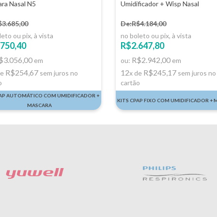
ra Nasal N5
Umidificador + Wisp Nasal
$3.685,00
De:R$4.184,00
eto ou pix, à vista
no boleto ou pix, à vista
750,40
R$2.647,80
$3.056,00
R$2.942,00
em
ou:
em
R$254,67
12
R$245,17
de
sem juros no
x de
sem juros no
o
cartão
PAP AUTOMÁTICO COM UMIDIFICADOR +
KITS CPAP FIXO COM UMIDIFICADOR +
MASCARA