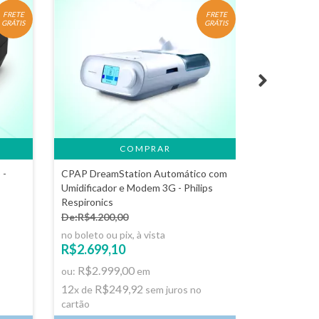
FRETE
FRETE
GRÁTIS
GRÁTIS
 -
CPAP DreamStation Automático com
CPAP Automá
Umidificador e Modem 3G - Philips
Her - ResM
Respironics
De:R$4.200,00
De:R$4.800
no boleto ou pix, à vista
no boleto ou 
R$2.699,10
R$3.915,
R$2.999,00
R$4.35
ou:
em
ou:
12
R$249,92
12
R$3
x de
sem juros no
x de
cartão
cartão