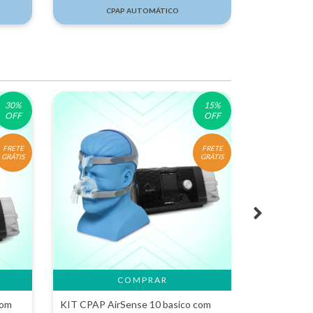
CPAP AUTOMÁTICO
C
30
%
15
%
OFF
OFF
FRETE
FRETE
GRÁTIS
GRÁTIS
COMPRAR
com
KIT CPAP AirSense 10 basico com
KIT CPAP Ai