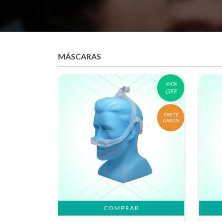
MÁSCARAS
44
%
OFF
FRETE
GRÁTIS