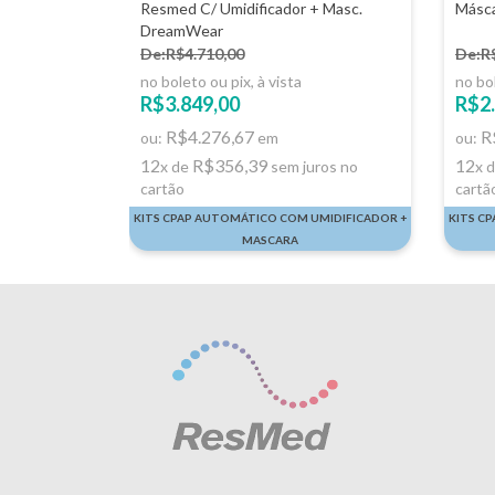
Resmed C/ Umidificador + Masc.
Másca
DreamWear
De:R$4.710,00
De:R
no boleto ou pix, à vista
no bol
R$3.849,00
R$2.
R$4.276,67
R
ou:
em
ou:
12
R$356,39
12
x de
sem juros no
x 
cartão
cartã
KITS CPAP AUTOMÁTICO COM UMIDIFICADOR +
KITS C
MASCARA