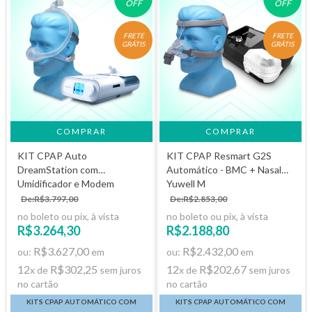
OFF
OFF
FRETE
FRETE
GRÁTIS
GRÁTIS
COMPRAR
KIT CPAP Auto
KIT CPAP Resmart G2S
DreamStation com
Automático - BMC + Nasal
Umidificador e Modem
Yuwell M
3G+Máscara DreamWisp -
De:R$3.797,00
De:R$2.853,00
Philips Respironics
no boleto ou pix, à vista
no boleto ou pix, à vista
R$3.264,30
R$2.188,80
R$3.627,00
R$2.432,00
ou:
em
ou:
em
12
R$302,25
12
R$202,67
x de
sem juros
x de
sem juros
no cartão
no cartão
KITS CPAP AUTOMÁTICO COM
KITS CPAP AUTOMÁTICO COM