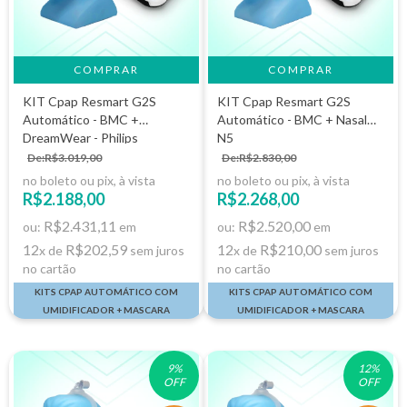
COMPRAR
KIT Cpap Resmart G2S
KIT Cpap Resmart G2S
Automático - BMC +
Automático - BMC + Nasal
DreamWear - Philips
N5
De:R$3.019,00
De:R$2.830,00
no boleto ou pix, à vista
no boleto ou pix, à vista
R$2.188,00
R$2.268,00
R$2.431,11
R$2.520,00
ou:
em
ou:
em
12
R$202,59
12
R$210,00
x de
sem juros
x de
sem juros
no cartão
no cartão
KITS CPAP AUTOMÁTICO COM
KITS CPAP AUTOMÁTICO COM
UMIDIFICADOR + MASCARA
UMIDIFICADOR + MASCARA
9
%
12
%
OFF
OFF