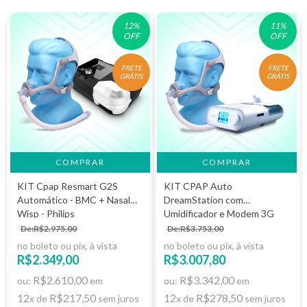
12
%
11
%
OFF
OFF
FRETE
FRETE
GRÁTIS
GRÁTIS
COMPRAR
COMPRAR
KIT Cpap Resmart G2S
KIT CPAP Auto
Automático - BMC + Nasal
DreamStation com
Wisp - Philips
Umidificador e Modem 3G
+Máscara Wisp- Philips
De:R$2.975,00
De:R$3.753,00
Respironics
no boleto ou pix, à vista
no boleto ou pix, à vista
R$2.349,00
R$3.007,80
R$2.610,00
R$3.342,00
ou:
em
ou:
em
12
R$217,50
12
R$278,50
x de
sem juros
x de
sem juros