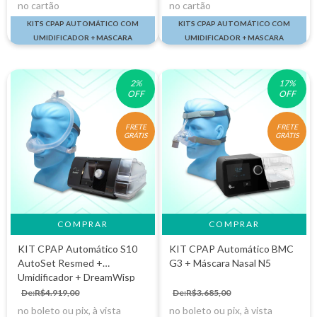
no cartão
no cartão
KITS CPAP AUTOMÁTICO COM
KITS CPAP AUTOMÁTICO COM
UMIDIFICADOR + MASCARA
UMIDIFICADOR + MASCARA
2
%
17
%
OFF
OFF
FRETE
FRETE
GRÁTIS
GRÁTIS
COMPRAR
KIT CPAP Automático S10
KIT CPAP Automático BMC
AutoSet Resmed +
G3 + Máscara Nasal N5
Umidificador + DreamWisp
De:R$4.919,00
De:R$3.685,00
no boleto ou pix, à vista
no boleto ou pix, à vista