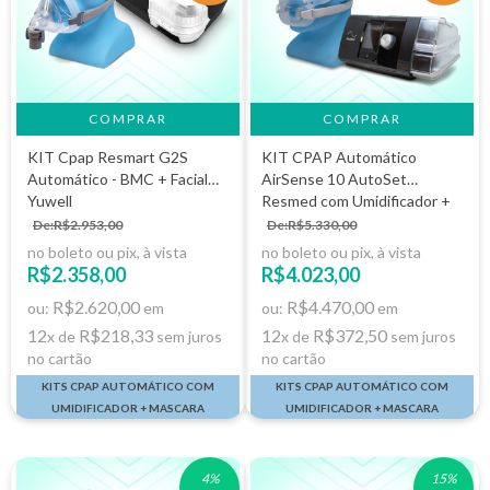
COMPRAR
COMPRAR
KIT Cpap Resmart G2S
KIT CPAP Automático
Automático - BMC + Facial
AirSense 10 AutoSet
Yuwell
Resmed com Umidificador +
DreamWear Full
De:R$2.953,00
De:R$5.330,00
no boleto ou pix, à vista
no boleto ou pix, à vista
R$2.358,00
R$4.023,00
R$2.620,00
R$4.470,00
ou:
em
ou:
em
12
R$218,33
12
R$372,50
x de
sem juros
x de
sem juros
no cartão
no cartão
KITS CPAP AUTOMÁTICO COM
KITS CPAP AUTOMÁTICO COM
UMIDIFICADOR + MASCARA
UMIDIFICADOR + MASCARA
4
%
15
%