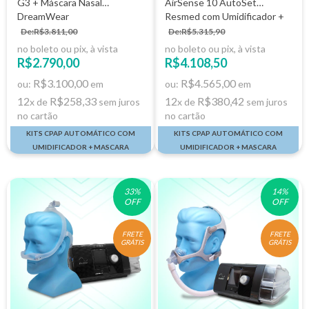
G3 + Máscara Nasal
AirSense 10 AutoSet
DreamWear
Resmed com Umidificador +
AirFit N30i
De:R$3.811,00
De:R$5.315,90
no boleto ou pix, à vista
no boleto ou pix, à vista
R$2.790,00
R$4.108,50
R$3.100,00
R$4.565,00
ou:
em
ou:
em
12
R$258,33
12
R$380,42
x de
sem juros
x de
sem juros
no cartão
no cartão
KITS CPAP AUTOMÁTICO COM
KITS CPAP AUTOMÁTICO COM
UMIDIFICADOR + MASCARA
UMIDIFICADOR + MASCARA
33
%
14
%
OFF
OFF
FRETE
FRETE
GRÁTIS
GRÁTIS