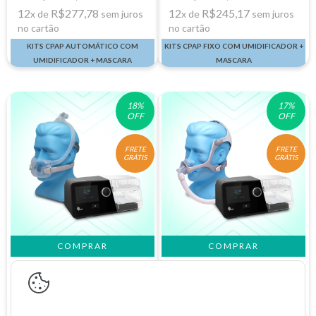
12
R$277,78
12
R$245,17
x de
sem juros
x de
sem juros
no cartão
no cartão
KITS CPAP AUTOMÁTICO COM
KITS CPAP FIXO COM UMIDIFICADOR +
UMIDIFICADOR + MASCARA
MASCARA
18
%
17
%
OFF
OFF
FRETE
FRETE
GRÁTIS
GRÁTIS
COMPRAR
COMPRAR
KIT CPAP Automático BMC
KIT CPAP Automático BMC
G3 + Máscara Facial
G3 + Máscara Nasal Wisp
DreamWear Full
De:R$4.004,00
De:R$3.795,00