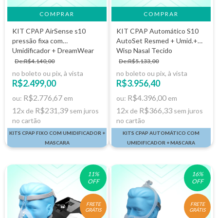
KIT CPAP AirSense s10
KIT CPAP Automático S10
pressão fixa com
AutoSet Resmed + Umid.+
Umidificador + DreamWear
Wisp Nasal Tecido
De:R$4.140,00
De:R$5.133,00
no boleto ou pix, à vista
no boleto ou pix, à vista
R$2.499,00
R$3.956,40
R$2.776,67
R$4.396,00
ou:
em
ou:
em
12
R$231,39
12
R$366,33
x de
sem juros
x de
sem juros
no cartão
no cartão
KITS CPAP FIXO COM UMIDIFICADOR +
KITS CPAP AUTOMÁTICO COM
MASCARA
UMIDIFICADOR + MASCARA
11
%
16
%
OFF
OFF
FRETE
FRETE
GRÁTIS
GRÁTIS