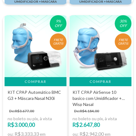
UMIDIFICADOR + MASCARA
UMIDIFICADOR + MASCARA
9
%
30
%
OFF
OFF
FRETE
FRETE
GRÁTIS
GRÁTIS
COMPRAR
KIT CPAP Automático BMC
KIT CPAP AirSense 10
G3 + Máscara Nasal N30i
basico com Umidificador +
Wisp Nasal
De:R$3.677,00
De:R$4.184,00
no boleto ou pix, à vista
no boleto ou pix, à vista
R$3.000,00
R$2.647,80
R$3.333,33
R$2.942,00
ou:
em
ou:
em