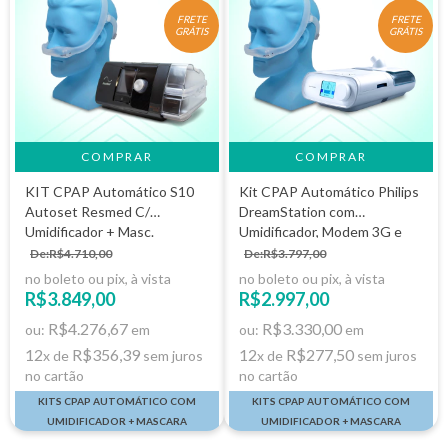
FRETE
FRETE
GRÁTIS
GRÁTIS
KIT CPAP Automático S10
Kit CPAP Automático Philips
Autoset Resmed C/
DreamStation com
Umidificador + Masc.
Umidificador, Modem 3G e
DreamWear
Máscara DreamWear
De:R$4.710,00
De:R$3.797,00
no boleto ou pix, à vista
no boleto ou pix, à vista
R$3.849,00
R$2.997,00
R$4.276,67
R$3.330,00
ou:
em
ou:
em
12
R$356,39
12
R$277,50
x de
sem juros
x de
sem juros
no cartão
no cartão
KITS CPAP AUTOMÁTICO COM
KITS CPAP AUTOMÁTICO COM
UMIDIFICADOR + MASCARA
UMIDIFICADOR + MASCARA