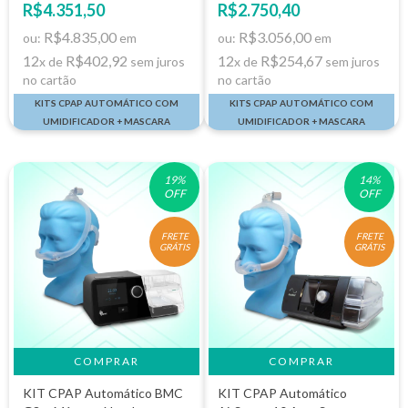
R$4.351,50
R$2.750,40
R$4.835,00
R$3.056,00
ou:
em
ou:
em
12
R$402,92
12
R$254,67
x de
sem juros
x de
sem juros
no cartão
no cartão
KITS CPAP AUTOMÁTICO COM
KITS CPAP AUTOMÁTICO COM
UMIDIFICADOR + MASCARA
UMIDIFICADOR + MASCARA
19
%
14
%
OFF
OFF
FRETE
FRETE
GRÁTIS
GRÁTIS
KIT CPAP Automático BMC
KIT CPAP Automático