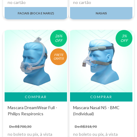
no cartão
no cartão
FACIAIS (BOCA E NARIZ)
NASAIS
26
%
3
%
OFF
OFF
FRETE
GRÁTIS
COMPRAR
COMPRAR
Mascara DreamWear Full -
Mascara Nasal N5 - BMC
Philips Respironics
(Individual)
De:R$700,30
De:R$318,90
no boleto ou pix, à vista
no boleto ou pix, à vista