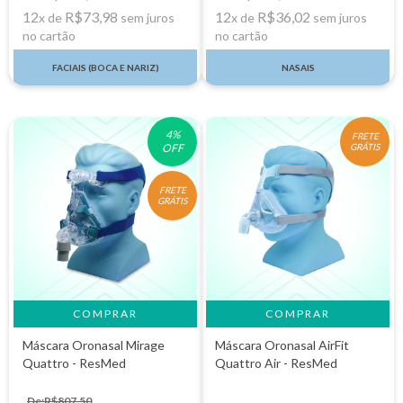
12
R$73,98
12
R$36,02
x de
sem juros
x de
sem juros
no cartão
no cartão
FACIAIS (BOCA E NARIZ)
NASAIS
4
%
FRETE
OFF
GRÁTIS
FRETE
GRÁTIS
COMPRAR
COMPRAR
Máscara Oronasal Mirage
Máscara Oronasal AirFit
Quattro - ResMed
Quattro Air - ResMed
De:R$807,50