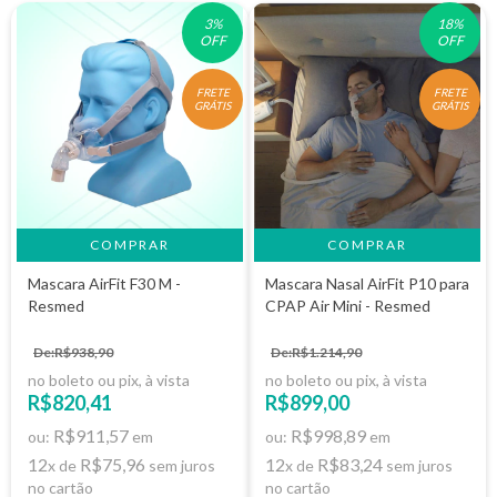
3
%
18
%
OFF
OFF
FRETE
FRETE
GRÁTIS
GRÁTIS
COMPRAR
Mascara AirFit F30 M -
Mascara Nasal AirFit P10 para
Resmed
CPAP Air Mini - Resmed
De:R$938,90
De:R$1.214,90
no boleto ou pix, à vista
no boleto ou pix, à vista
R$820,41
R$899,00
R$911,57
R$998,89
ou:
em
ou:
em
12
R$75,96
12
R$83,24
x de
sem juros
x de
sem juros
no cartão
no cartão