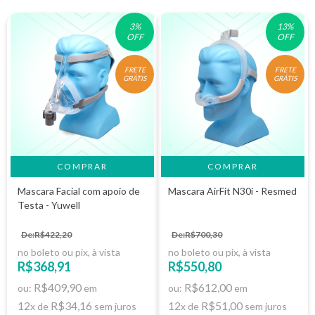
3
%
13
%
OFF
OFF
FRETE
FRETE
GRÁTIS
GRÁTIS
COMPRAR
Mascara Facial com apoio de
Mascara AirFit N30i - Resmed
Testa - Yuwell
De:R$422,20
De:R$700,30
no boleto ou pix, à vista
no boleto ou pix, à vista
R$368,91
R$550,80
R$409,90
R$612,00
ou:
em
ou:
em
12
R$34,16
12
R$51,00
x de
sem juros
x de
sem juros