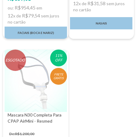
12
R$31,58
x de
sem juros
R$954,45
ou:
em
no cartão
12
R$79,54
x de
sem juros
no cartão
NASAIS
FACIAIS (BOCA E NARIZ)
11
%
ESGOTADO
OFF
FRETE
GRÁTIS
Mascara N30 Completa Para
CPAP AirMini - Resmed
De:R$1.200,00