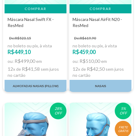
COMPRAR
Máscara Nasal Swift FX -
Máscara Nasal AirFit N20 -
ResMed
ResMed
De:R$523,15
De:R$619,90
no boleto ou pix, à vista
no boleto ou pix, à vista
R$449,10
R$459,00
R$499,00
R$510,00
ou:
em
ou:
em
12
R$41,58
12
R$42,50
x de
sem juros
x de
sem juros
no cartão
no cartão
ALMOFADAS NASAIS (PILLOW)
NASAIS
28
%
5
%
OFF
OFF
FRETE
GRÁTIS