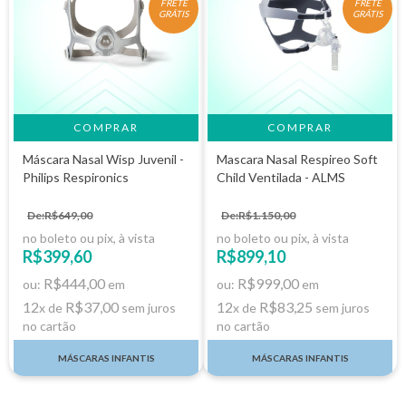
FRETE
FRETE
GRÁTIS
GRÁTIS
Máscara Nasal Wisp Juvenil -
Mascara Nasal Respireo Soft
Philips Respironics
Child Ventilada - ALMS
De:R$649,00
De:R$1.150,00
no boleto ou pix, à vista
no boleto ou pix, à vista
R$399,60
R$899,10
R$444,00
R$999,00
ou:
em
ou:
em
12
R$37,00
12
R$83,25
x de
sem juros
x de
sem juros
no cartão
no cartão
MÁSCARAS INFANTIS
MÁSCARAS INFANTIS