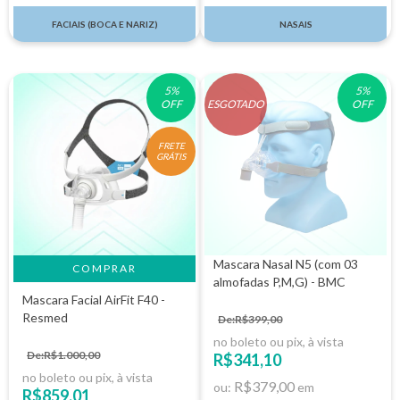
FACIAIS (BOCA E NARIZ)
NASAIS
5
%
5
%
OFF
ESGOTADO
OFF
FRETE
GRÁTIS
Mascara Nasal N5 (com 03
COMPRAR
almofadas P,M,G) - BMC
Mascara Facial AirFit F40 -
Resmed
De:R$399,00
no boleto ou pix, à vista
De:R$1.000,00
R$341,10
no boleto ou pix, à vista
R$379,00
ou:
em
R$859,01