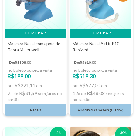
COMPRAR
Mascara Nasal com apoio de
Máscara Nasal AirFit P10 -
Testa M - Yuwell
ResMed
De:R$308,00
De:R$610,00
no boleto ou pix, à vista
no boleto ou pix, à vista
R$199,00
R$519,30
R$221,11
R$577,00
ou:
em
ou:
em
7
R$31,59
12
R$48,08
x de
sem juros no
x de
sem juros
cartão
no cartão
NASAIS
ALMOFADAS NASAIS (PILLOW)
3
%
40
%