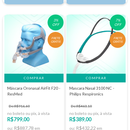
3
%
7
%
OFF
OFF
FRETE
FRETE
GRÁTIS
GRÁTIS
COMPRAR
Máscara Oronasal AirFit F20 -
Mascara Nasal 3100 NC -
ResMed
Philips Respironics
De:R$916,60
De:R$463,10
no boleto ou pix, à vista
no boleto ou pix, à vista
R$799,00
R$389,00
R$887,78
R$432,22
ou:
em
ou:
em