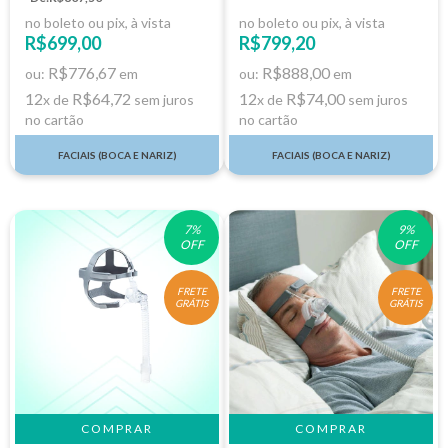
no boleto ou pix, à vista
no boleto ou pix, à vista
R$699,00
R$799,20
R$776,67
R$888,00
ou:
em
ou:
em
12
R$64,72
12
R$74,00
x de
sem juros
x de
sem juros
no cartão
no cartão
FACIAIS (BOCA E NARIZ)
FACIAIS (BOCA E NARIZ)
7
%
9
%
OFF
OFF
FRETE
FRETE
GRÁTIS
GRÁTIS
COMPRAR
COMPRAR