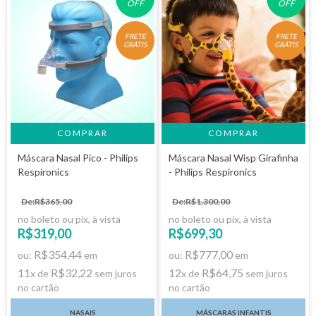
OFF
OFF
FRETE
FRETE
GRÁTIS
GRÁTIS
COMPRAR
Máscara Nasal Pico - Philips
Máscara Nasal Wisp Girafinha
Respironics
- Philips Respironics
De:R$365,00
De:R$1.300,00
no boleto ou pix, à vista
no boleto ou pix, à vista
R$319,00
R$699,30
R$354,44
R$777,00
ou:
em
ou:
em
11
R$32,22
12
R$64,75
x de
sem juros
x de
sem juros
no cartão
no cartão
NASAIS
MÁSCARAS INFANTIS