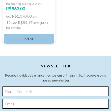
no boleto ou pix, à vista
R$963,00
R$1.070,00
ou:
em
12
R$89,17
x de
sem juros
no cartão
NASAIS
NEWSLETTER
Receba novidades e lançamentos em primeira mão, inscreva-se no
nosso newsletter