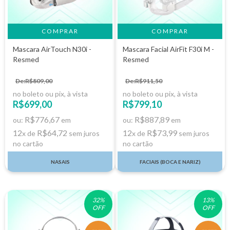
COMPRAR
Mascara AirTouch N30i -
Mascara Facial AirFit F30i M -
Resmed
Resmed
De:R$809,00
De:R$911,50
no boleto ou pix, à vista
no boleto ou pix, à vista
R$699,00
R$799,10
R$776,67
R$887,89
ou:
em
ou:
em
12
R$64,72
12
R$73,99
x de
sem juros
x de
sem juros
no cartão
no cartão
NASAIS
FACIAIS (BOCA E NARIZ)
32
%
13
%
OFF
OFF