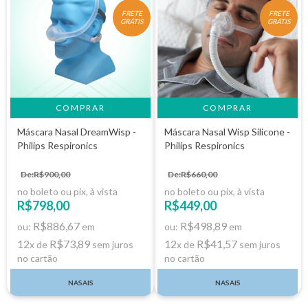
FRETE
FRETE
GRÁTIS
GRÁTIS
Máscara Nasal DreamWisp -
Máscara Nasal Wisp Silicone -
Philips Respironics
Philips Respironics
De:R$900,00
De:R$660,00
no boleto ou pix, à vista
no boleto ou pix, à vista
R$798,00
R$449,00
R$886,67
R$498,89
ou:
em
ou:
em
12
R$73,89
12
R$41,57
x de
sem juros
x de
sem juros
no cartão
no cartão
NASAIS
NASAIS