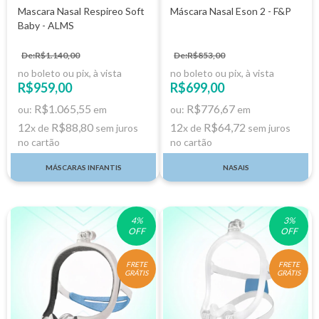
Mascara Nasal Respireo Soft
Máscara Nasal Eson 2 - F&P
Baby - ALMS
De:R$1.140,00
De:R$853,00
no boleto ou pix, à vista
no boleto ou pix, à vista
R$959,00
R$699,00
R$1.065,55
R$776,67
ou:
em
ou:
em
12
R$88,80
12
R$64,72
x de
sem juros
x de
sem juros
no cartão
no cartão
MÁSCARAS INFANTIS
NASAIS
4
%
3
%
OFF
OFF
FRETE
FRETE
GRÁTIS
GRÁTIS