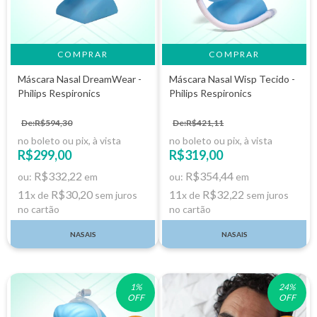
Máscara Nasal DreamWear -
Máscara Nasal Wisp Tecido -
Philips Respironics
Philips Respironics
De:R$594,30
De:R$421,11
no boleto ou pix, à vista
no boleto ou pix, à vista
R$299,00
R$319,00
R$332,22
R$354,44
ou:
em
ou:
em
11
R$30,20
11
R$32,22
x de
sem juros
x de
sem juros
no cartão
no cartão
NASAIS
NASAIS
1
%
24
%
OFF
OFF