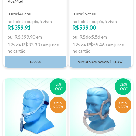
ResMed
De:R$417,50
De:R$699,00
no boleto ou pix, à vista
no boleto ou pix, à vista
R$359,91
R$599,00
R$399,90
R$665,56
ou:
em
ou:
em
12
R$33,33
12
R$55,46
x de
sem juros
x de
sem juros
no cartão
no cartão
NASAIS
ALMOFADAS NASAIS (PILLOW)
5
%
18
%
OFF
OFF
FRETE
FRETE
GRÁTIS
GRÁTIS