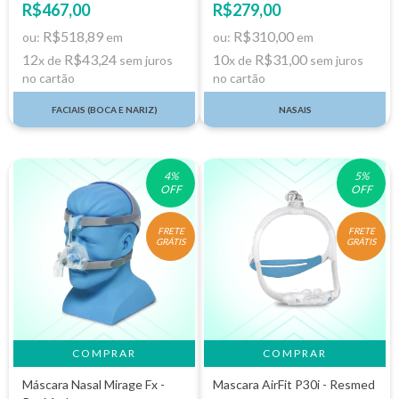
R$467,00
R$279,00
R$518,89
R$310,00
ou:
em
ou:
em
12
R$43,24
10
R$31,00
x de
sem juros
x de
sem juros
no cartão
no cartão
FACIAIS (BOCA E NARIZ)
NASAIS
4
%
5
%
OFF
OFF
FRETE
FRETE
GRÁTIS
GRÁTIS
COMPRAR
Máscara Nasal Mirage Fx -
Mascara AirFit P30i - Resmed