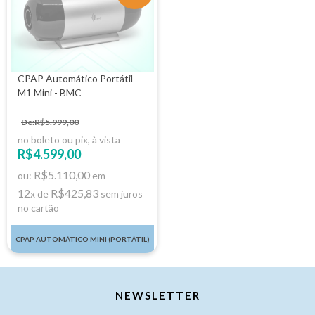
CPAP Automático Portátil
M1 Mini - BMC
De:R$5.999,00
no boleto ou pix, à vista
R$4.599,00
R$5.110,00
ou:
em
12
R$425,83
x de
sem juros
no cartão
CPAP AUTOMÁTICO MINI (PORTÁTIL)
NEWSLETTER