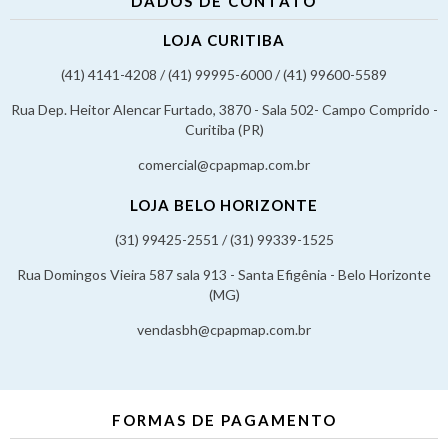
DADOS DE CONTATO
LOJA CURITIBA
(41) 4141-4208 / (41) 99995-6000 / (41) 99600-5589
Rua Dep. Heitor Alencar Furtado, 3870 - Sala 502- Campo Comprido -
Curitiba (PR)
comercial@cpapmap.com.br
LOJA BELO HORIZONTE
(31) 99425-2551 / (31) 99339-1525
Rua Domingos Vieira 587 sala 913 - Santa Efigênia - Belo Horizonte
(MG)
vendasbh@cpapmap.com.br
FORMAS DE PAGAMENTO