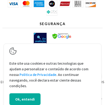
SEGURANÇA
Este site usa cookies e outras tecnologias que
ajudam a personalizar o conteúdo de acordo com
nossa
Politica de Privacidade
. Ao continuar
COPYRIGHT CPAP MAP COMERCIO ELETRONICO DE
navegando, você declara estar ciente dessas
EQUIPAMENTOS MEDICOS LTDA - 44049511000173 - 2026. TODOS
condições.
OS DIREITOS RESERVADOS.
Todas as imagens dos produtos são de caráter ilustrativo e não definem o tamanho real ou
Ok, entendi
exata definição das suas cores. Alterações específicas nos produtos poderão ocorrer sem aviso
prévio dos fornecedores, qualquer dúvida sobre nossos produtos entre em contato conosco.